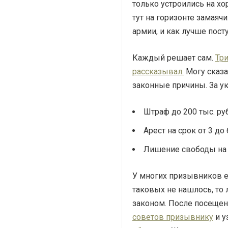
только устроились на х
тут на горизонте замаяч
армии
, и как лучше пост
Каждый решает сам.
Три
рассказывал.
Могу сказат
законные причины. За
у
Штраф до 200 тыс. руб
Арест на срок от 3 до
Лишение свободы на с
У многих призывников 
таковых не нашлось, то 
законом. После посещен
советов призывнику
и у