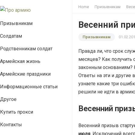
Home
Призывникам
Весе
Весенний пр
Призывникам
Солдатам
Призывникам
01.02.20
Родственникам солдат
Правда ли, что
срок служ
месяцев?
Как получить 
Армейская жизнь
законным основаниям?
Армейские праздники
Ответы на эти и другие 
узнаете какие три ошибк
Информационные статьи
решили не идти в армию
Другое
Весенний приз
Купить прокси
Контакты
Весенний призыв старту
июля
. Исключений всего