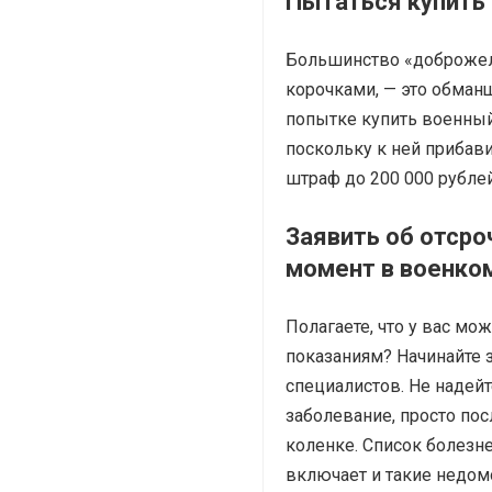
Пытаться купить 
Большинство «доброже
корочками, — это обманщ
попытке
купить военный
поскольку к ней прибави
штраф до 200 000 рублей
Заявить об отсро
момент в военко
Полагаете, что у вас мо
показаниям
? Начинайте 
специалистов. Не надей
заболевание, просто по
коленке.
Список болезне
включает и такие недом