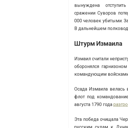
вынуждена отступить 
сражении Суворов поте
000 человек убитыми. З
В дальнейшем полковод
Штурм Измаила
Измаил считали неприс
оборонялся гарнизоном
командующим войсками 
Осада Измаила велась в
флот под командовани
августа 1790 года
разгро
Эта победа очищала Чер
русским судам к Дунаю