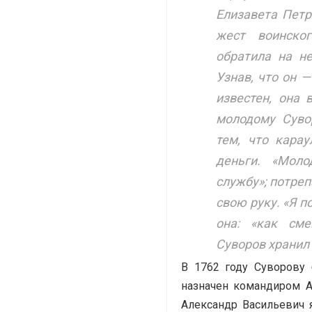
Елизавета Петр
жест воинског
обратила на не
Узнав, что он 
известен, она 
молодому Сувор
тем, что кара
деньги. «Моло
службу»; потре
свою руку. «Я п
она: «как сме
Суворов хранил
В 1762 году Суворову
назначен командиром А
Александр Васильевич 