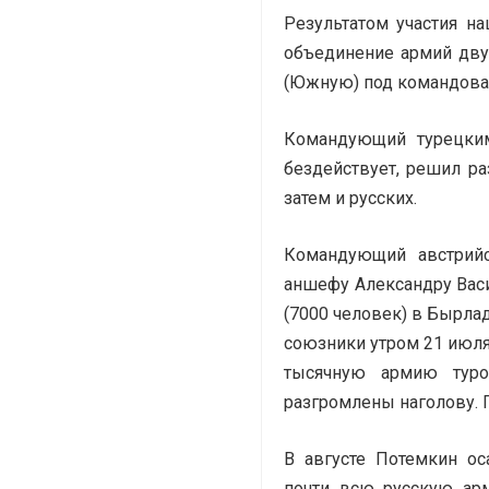
Результатом участия н
объединение армий дв
(Южную) под командова
Командующий турецким
бездействует, решил ра
затем и русских.
Командующий австрийс
аншефу Александру Васи
(7000 человек) в Бырлад
союзники утром 21 июля
тысячную армию туро
разгромлены наголову. 
В августе Потемкин ос
почти всю русскую ар