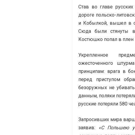
Став во главе русских
дороге польско-литовск
и Кобылкой, вышел в с
Сюда были стянуты в
Костюшко попал в плен 
Укрепленное пре
ожесточенного штурма
принципам: врага в б
перед приступом обра
безоружных не убивать
данным, поляки потеряли
русские потеряли 580 ч
Запросивших мира варш
заявив:
«С Польшею у 