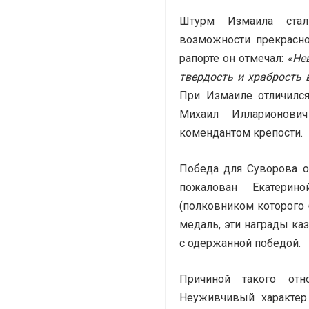
Штурм Измаила ста
возможности прекрасн
рапорте он отмечал:
«Не
твердость и храбрость 
При Измаиле отличилс
Михаил Илларионови
комендантом крепости.
Победа для Суворова о
пожалован Екатерин
(полковником которого 
медаль, эти награды к
с одержанной победой.
Причиной такого от
Неуживчивый характер