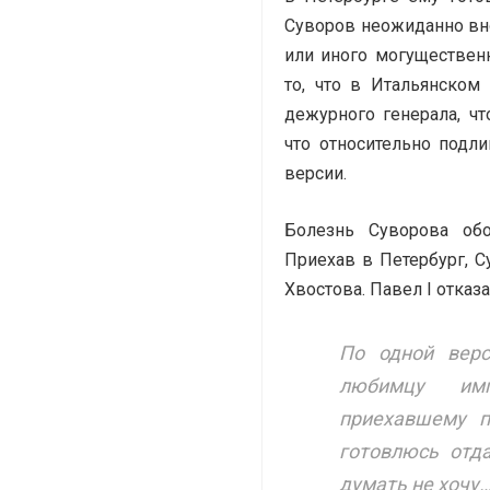
Суворов неожиданно вно
или иного могуществен
то, что в Итальянско
дежурного генерала, чт
что относительно под
версии.
Болезнь Суворова обо
Приехав в Петербург, 
Хвостова. Павел I отказ
По одной верс
любимцу имп
приехавшему п
готовлюсь отда
думать не хочу…