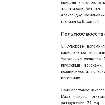
привели к его отстра
заканчивали без него
Александру Васильевич
границы со Швецией.
Польское восста
О Суворове вспомнили
национальное восстан
Униженные разделом Р
прусскими войсками,
независимости, польс
восстанию.
Само восстание началос
Мадалинского, отказ
разоружении. 24 март