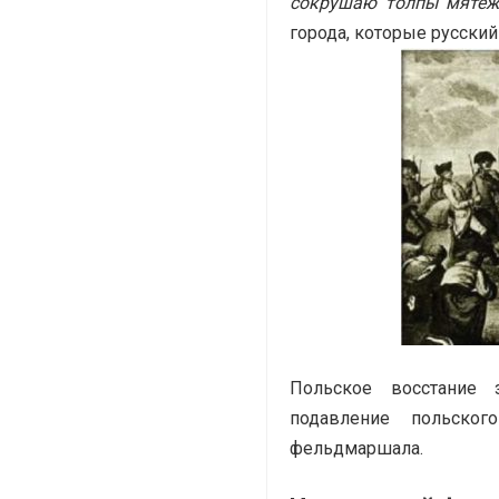
сокрушаю толпы мятеж
города, которые русски
Польское восстание 
подавление польско
фельдмаршала.