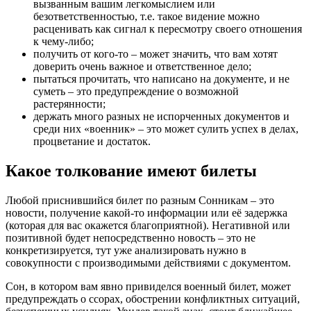
вызванным вашим легкомыслием или
безответственностью, т.е. такое видение можно
расценивать как сигнал к пересмотру своего отношения
к чему-либо;
получить от кого-то – может значить, что вам хотят
доверить очень важное и ответственное дело;
пытаться прочитать, что написано на документе, и не
суметь – это предупреждение о возможной
растерянности;
держать много разных не испорченных документов и
среди них «военник» – это может сулить успех в делах,
процветание и достаток.
Какое толкование имеют билеты
Любой приснившийся билет по разным Сонникам – это
новости, получение какой-то информации или её задержка
(которая для вас окажется благоприятной). Негативной или
позитивной будет непосредственно новость – это не
конкретизируется, тут уже анализировать нужно в
совокупности с производимыми действиями с документом.
Сон, в котором вам явно привиделся военный билет, может
предупреждать о ссорах, обострении конфликтных ситуаций,