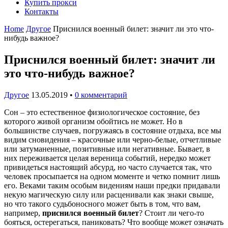
Купить прокси
Контакты
Home
Другое
Приснился военный билет: значит ли это что-
нибудь важное?
Приснился военный билет: значит ли
это что-нибудь важное?
Другое
13.05.2019
•
0 комментарий
Сон – это естественное физиологическое состояние, без
которого живой организм обойтись не может. Но в
большинстве случаев, погружаясь в состояние отдыха, все мы
видим сновидения – красочные или черно-белые, отчетливые
или затуманенные, позитивные или негативные. Бывает, в
них переживается целая вереница событий, нередко может
привидеться настоящий абсурд, но часто случается так, что
человек просыпается на одном моменте и четко помнит лишь
его. Веками таким особым видениям наши предки придавали
некую магическую силу или расценивали как знаки свыше,
но что такого судьбоносного может быть в том, что вам,
например,
приснился военный билет
? Стоит ли чего-то
бояться, остерегаться, паниковать? Что вообще может означать