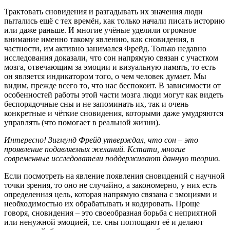
Трактовать сновидения и разгадывать их значения люди
пытались ещё с тех времён, как только начали писать историю
или даже раньше. И многие учёные уделили огромное
внимание именно такому явлению, как сновидения, в
частности, им активно занимался Фрейд. Только недавно
исследования доказали, что сон напрямую связан с участком
мозга, отвечающим за эмоции и визуальную память, то есть
он является индикатором того, о чем человек думает. Мы
видим, прежде всего то, что нас беспокоит. В зависимости от
особенностей работы этой части мозга люди могут как видеть
беспорядочные сны и не запоминать их, так и очень
конкретные и чёткие сновидения, которыми даже умудряются
управлять (что помогает в реальной жизни).
Интересно! Зигмунд Фрейд утверждал, что сон – это
проявление подавляемых желаний. Кстати, многие
современные исследователи поддерживают данную теорию.
Если посмотреть на явление появления сновидений с научной
точки зрения, то оно не случайно, а закономерно, у них есть
определенная цель, которая напрямую связана с эмоциями и
необходимостью их обрабатывать и кодировать. Проще
говоря, сновидения – это своеобразная борьба с неприятной
или ненужной эмоцией, т.е. сны поглощают её и делают