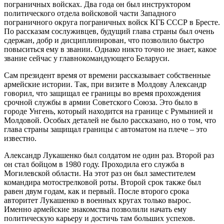
пограничных войсках. Два года он был инструктором
политического отдела войсковой части Западного
пограничного округа пограничных войск КГБ СССР в Бресте.
По рассказам сослуживцев, будущий глава страны был очень
сдержан, добр и дисциплинирован, что позволило быстро
повыситься ему в звании. Однако никто точно не знает, какое
звание сейчас у главнокомандующего Беларуси.
Сам президент время от времени рассказывает собственные
армейские истории. Так, при визите в Молдову Александр
говорил, что защищал ее границы во время прохождения
срочной службы в армии Советского Союза. Это было в
городе Унгень, который находится на границе с Румынией и
Молдовой. Особых деталей не было рассказано, но о том, что
глава страны защищал границы с автоматом на плече – это
известно.
Александр Лукашенко был солдатом не один раз. Второй раз
он стал бойцом в 1980 году. Проходила его служба в
Могилевской области. На этот раз он был заместителем
командира мотострелковой роты. Второй срок также был
равен двум годам, как и первый. После второго срока
авторитет Лукашенко в военных кругах только вырос.
Именно армейские знакомства позволили начать ему
политическую карьеру и достичь там больших успехов.