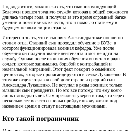
Подводя итоги, можно сказать, что главнокомандующий
Беларуси прошел трудную службу, которая в общей сложности
длилась четыре года, и получил за это время огромный багаж
умений и позитивных качеств, что и помогло стать ему в
будущем первым лицом страны.
Интересно знать, что и сыновья Александра тоже пошли по
стопам отца. Старший сын проходил обучение в ВУЗе, в
котором функционировала военная кафедра. Уже после
обучения он получил звание лейтенанта и мог не идти на
службу. Однако после окончания обучения он встал в ряды
солдат, которые занимались борьбой с контрабандой и
нелегальной миграцией. Этот факт говорит о семейных
ценностях, которые пропагандируются в семье Лукашенко. В
этом же отделе отдавал свой долг стране и средний сын
Александра Лукашенко. Не вступал в ряды военных только
младший сын президента. Но это все потому, что ему всего
лишь пятнадцать лет. Сам президент уверен в том, что через
несколько лет все его сыновья пройдут школу жизни под
названием армия и станут настоящими мужчинами.
Кто такой пограничник
Многие часто сталкиваются с понятием «пограничник», но не