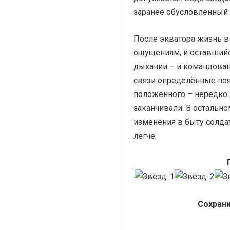
заранее обусловленный 
После экватора жизнь в
ощущениям, и оставшийс
дыхании – и командован
связи определённые поя
положенного – нередко 
заканчивали. В остальн
изменения в быту солдат
легче.
Сохрани