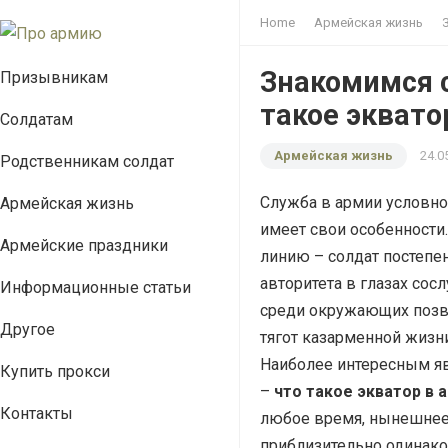
Home
Армейская жизнь
Знакомимся с
Призывникам
такое эквато
Солдатам
Армейская жизнь
24.0
Родственникам солдат
Служба в армии условно
Армейская жизнь
имеет свои особенности
Армейские праздники
линию – солдат постепен
авторитета в глазах со
Информационные статьи
среди окружающих позвол
Другое
тягот казарменной жизн
Наиболее интересным яв
Купить прокси
–
что такое экватор в 
Контакты
любое время, нынешнее 
приблизительно одинак