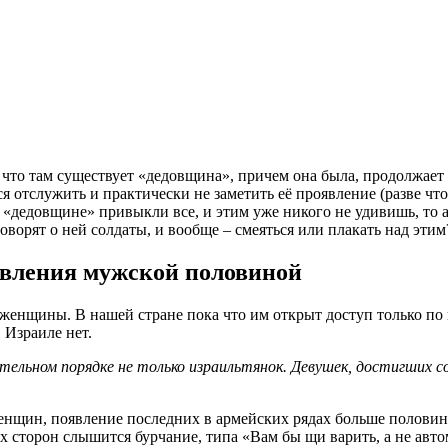
 что там существует «дедовщина», причем она была, продолжает с
 отслужить и практически не заметить её проявление (разве что
 к «дедовщине» привыкли все, и этим уже никого не удивишь, то
говорят о ней солдаты, и вообще – смеяться или плакать над этим
явления мужской половиной
и женщины. В нашей стране пока что им открыт доступ только по
 Израиле нет.
тельном порядке не только израильтянок. Девушек, достигших 
женщин, появление последних в армейских рядах больше полови
х сторон слышится бурчание, типа «Вам бы щи варить, а не авто