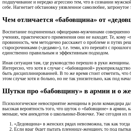
подшучивание и нередко агрессию тем, что в сознании мужск
себе. Нагнетает обстановку уязвленное самолюбие, затронутое
Чем отличается «бабовщина» от «дедов
Воспитание подчиненных офицерами-мужчинами совершенно не 
учениях, практического применения они не находят. Те, кому 
провинность, чем методично расскажет о проблеме и путях решен
старосрочниками («дедами»), т.е. теми, кто перешёл с прошло
единственно правильным и эффективным подходом.
Иная ситуация там, где руководство перешло в руки женщины.
Интересно, что хотя в случае с «бабовщиной» рукоприкладство 
быть дисциплинированней. В то же время стоит отметить, чт
этом случае хотя и больно, но не так унизительно, как под н
Шутки про «бабовщину» в армии и о ж
Психологическое невосприятие женщины в роли командира дал
высокая вероятность того, что шуток о «бабовщине» в армии, 
меньше, чем анекдотов о школьнике-Вовочке. Уже сегодня их 
«Дедовщина» в женских рядах невозможна, так как тогда
Если враг будет пытать пленницу-женщину, то под пыткам