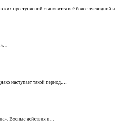
стских преступлений становится всё более очевидной и…
ена…
днако наступает такой период,…
ана». Военые действия и…