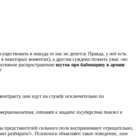
уществовать и никуда от нас не денется. Правда, у неё есть
 в некоторых моментах), а другим суждено познать ужас «во
 активное распространение
шуток про бабовщину в армии
?
 контракту, они идут на службу исключительно по
совершеннолетия, готовят к защите государства также в
ны представителей сильного пола воспринимают отрицательно,
мат разбирать!». Психологи объясняют такое поведение, злое