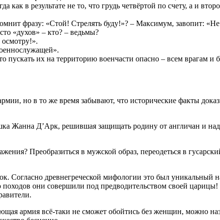
а как в результате не то, что грудь четвёртой по счету, а и вто
омнит фразу: «Стой! Стрелять буду!»? – Максимум, завопит: «Не 
сто «духов» – кто? – ведьмы?
 осмотру!».
военнослужащей».
 пускать их на территорию военчасти опасно – всем врагам и б
мии, но в то же время забывают, что исторические факты доказ
а Жанна Д’Арк, решившая защищать родину от англичан и надев
ажения? Преобразиться в мужской образ, переодеться в гусарски
нок. Согласно древнегреческой мифологии это был уникальный 
 походов они совершили под предводительством своей царицы! 
равители.
ующая армия всё-таки не сможет обойтись без женщин, можно наз