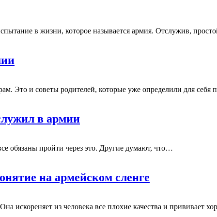
спытание в жизни, которое называется армия. Отслужив, прост
мии
рам. Это и советы родителей, которые уже определили для себ
служил в армии
все обязаны пройти через это. Другие думают, что…
понятие на армейском сленге
Она искореняет из человека все плохие качества и прививает х