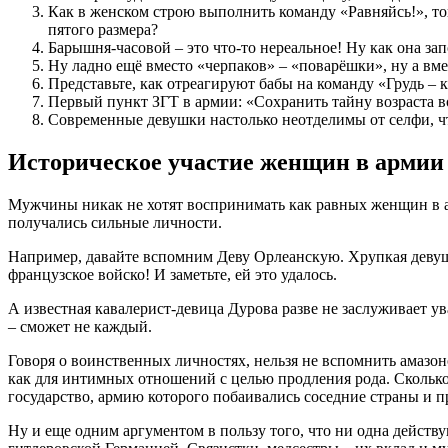
Как в женском строю выполнить команду «Равняйсь!», тогд
пятого размера?
Барышня-часовой – это что-то нереальное! Ну как она зап
Ну ладно ещё вместо «черпаков» – «поварёшки», ну а вме
Представьте, как отреагируют бабы на команду «Грудь – к
Первый пункт ЗГТ в армии: «Сохранить тайну возраста 
Современные девушки настолько неотделимы от селфи, что
Историческое участие женщин в армии
Мужчины никак не хотят воспринимать как равных женщин в ар
получались сильные личности.
Например, давайте вспомним Деву Орлеанскую. Хрупкая девушк
французское войско! И заметьте, ей это удалось.
А известная кавалерист-девица Дурова разве не заслуживает ув
– сможет не каждый.
Говоря о воинственных личностях, нельзя не вспомнить амазо
как для интимных отношений с целью продления рода. Сколько
государство, армию которого побаивались соседние страны и п
Ну и еще одним аргументом в пользу того, что ни одна действ