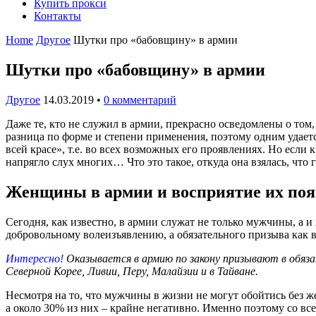
Купить прокси
Контакты
Home
Другое
Шутки про «бабовщину» в армии
Шутки про «бабовщину» в армии
Другое
14.03.2019
•
0 комментарий
Даже те, кто не служил в армии, прекрасно осведомлены о том,
разница по форме и степени применения, поэтому одним удается
всей красе», т.е. во всех возможных его проявлениях. Но если
напрягло слух многих… Что это такое, откуда она взялась, что 
Женщины в армии и восприятие их по
Сегодня, как известно, в армии служат не только мужчины, а 
добровольному волеизъявлению, а обязательного призыва как в
Интересно!
Оказывается в армию по закону призывают в обяза
Северной Корее, Ливии, Перу, Малайзии и в Тайване.
Несмотря на то, что мужчины в жизни не могут обойтись без 
а около 30% из них – крайне негативно. Именно поэтому со все