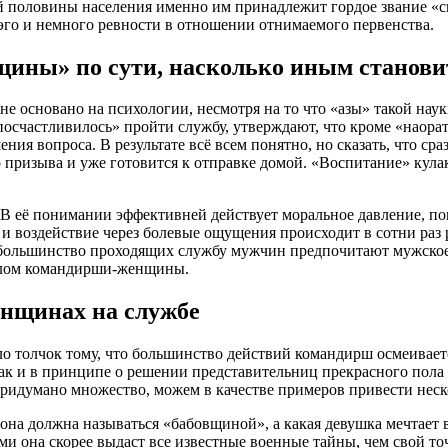
ой половины населения именно им принадлежит гордое звание 
 эго и немного ревности в отношении отнимаемого первенства.
щины» по сути, насколько иным станови
основано на психологии, несмотря на то что «азы» такой наук
«посчастливилось» пройти службу, утверждают, что кроме «наора
ия вопроса. В результате всё всем понятно, но сказать, что сра
го призыва и уже готовится к отправке домой. «Воспитание» кул
 В её понимании эффективней действует моральное давление, по
и воздействие через болевые ощущения происходит в сотни раз р
о большинство проходящих службу мужчин предпочитают мужское
ачалом командирши-женщины.
енщинах на службе
о толчок тому, что большинство действий командирш осмеивает
как и в принципе о решении представительниц прекрасного пола 
придумано множество, можем в качестве примеров привести неск
 она должна называться «бабовщиной», а какая девушка мечтает
и она скорее выдаст все известные военные тайны, чем свой то