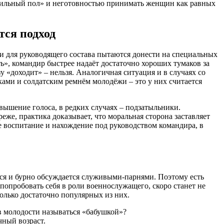
«сильный пол» и неготовностью принимать женщин как равных
тся подход
и для руководящего состава пытаются донести на специальных
ть», командир быстрее надаёт достаточно хороших тумаков за
зу «доходит» – нельзя. Аналогичная ситуация и в случаях со
аками и солдатским ремнём молодёжи – это у них считается
вышение голоса, в редких случаях – подзатыльники.
еже, практика доказывает, что моральная сторона заставляет
 воспитание и нахождение под руководством командира, в
ся и бурно обсуждается служивыми-парнями. Поэтому есть
попробовать себя в роли военнослужащего, скоро станет не
олько достаточно популярных из них.
 в молодости называться «бабушкой»?
чный возраст.