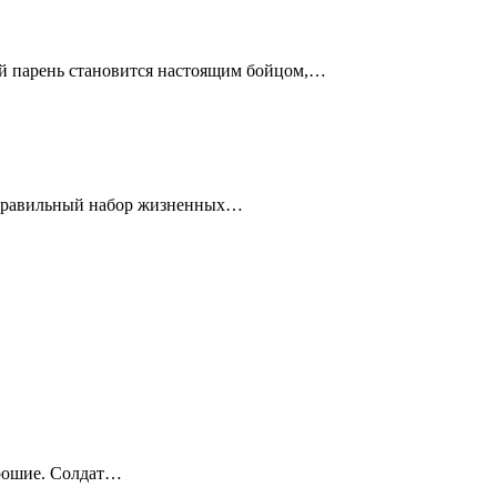
ой парень становится настоящим бойцом,…
я правильный набор жизненных…
орошие. Солдат…