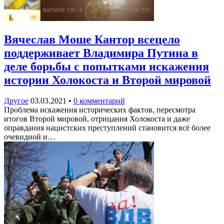
Вячеслав Моше Кантор всецело
поддерживает Владимира Путина в
деле борьбы с попытками искажения
истории Холокоста и Второй мировой
Другое
03.03.2021
•
0 комментарий
Проблема искажения исторических фактов, пересмотра
итогов Второй мировой, отрицания Холокоста и даже
оправдания нацистских преступлений становится всё более
очевидной и…