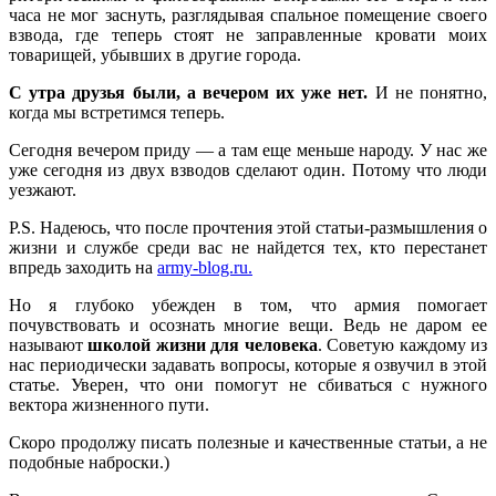
часа не мог заснуть, разглядывая спальное помещение своего
взвода, где теперь стоят не заправленные кровати моих
товарищей, убывших в другие города.
С утра друзья были, а вечером их уже нет.
И не понятно,
когда мы встретимся теперь.
Сегодня вечером приду — а там еще меньше народу. У нас же
уже сегодня из двух взводов сделают один. Потому что люди
уезжают.
P.S. Надеюсь, что после прочтения этой статьи-размышления о
жизни и службе среди вас не найдется тех, кто перестанет
впредь заходить на
army-blog.ru.
Но я глубоко убежден в том, что армия помогает
почувствовать и осознать многие вещи. Ведь не даром ее
называют
школой жизни для человека
. Советую каждому из
нас периодически задавать вопросы, которые я озвучил в этой
статье. Уверен, что они помогут не сбиваться с нужного
вектора жизненного пути.
Скоро продолжу писать полезные и качественные статьи, а не
подобные наброски.)