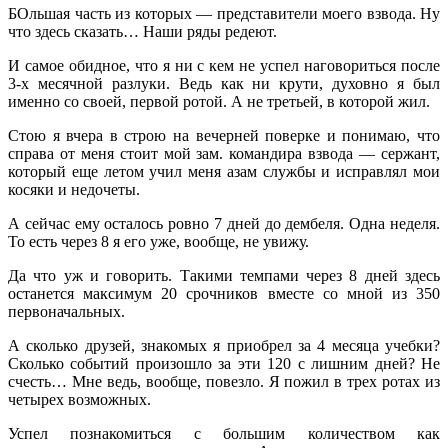
БОльшая часть из которых — представители моего взвода. Ну
что здесь сказать… Наши ряды редеют.
И самое обидное, что я ни с кем не успел наговориться после
3-х месячной разлуки. Ведь как ни крути, духовно я был
именно со своей, первой ротой. А не третьей, в которой жил.
Стою я вчера в строю на вечерней поверке и понимаю, что
справа от меня стоит мой зам. командира взвода — сержант,
который еще летом учил меня азам службы и исправлял мои
косяки и недочеты.
А сейчас ему осталось ровно 7 дней до дембеля. Одна неделя.
То есть через 8 я его уже, вообще, не увижу.
Да что уж и говорить. Такими темпами через 8 дней здесь
останется максимум 20 срочников вместе со мной из 350
первоначальных.
А сколько друзей, знакомых я приобрел за 4 месяца учебки?
Сколько событий произошло за эти 120 с лишним дней? Не
счесть… Мне ведь, вообще, повезло. Я пожил в трех ротах из
четырех возможных.
Успел познакомиться с большим количеством как