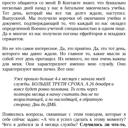
просто общаются со мной В Контакте знают, что буквально
несколько дней назад у нас в батальоне закончилась учебка.
Тот день, который мы все так долго ждали, наступил.
Выпускной. Мы получили корочки об окончании учебки и
документ, подтверждающий то, что каждый из нас овладел
определенной Военно-учетной специальностью в одном лице.
Да и многие из нас получили погоны ефрейторов и младших
сержантов.
Но не это самое интересное. Да, это приятно. Да, это тот день,
которого мы давно ждали. Но главное то, какие мысли за
собой этот день притащил. Их немного, но они очень важны
для меня. Они характеризуют именно мою службу. Они
характеризуют меня лично. Вот они:
Уже прошло больше 4-х месяцев с начала моей
службы. БОЛЬШЕ ТРЕТИ СРОКА. А 26 декабря и
вовсе будет ровно половина. То есть через
полтора месяца я начну считать дни не по
возрастающей, а по нисходящей, в обратную
сторону. Дни до ДМБ.
Появились вопросы, связанные с этим поводом, которые я
себе сейчас задаю: «А что я успел сделать к этому моменту?
Чего я добился за 4 месяца службы?
Случилось ли что-то,