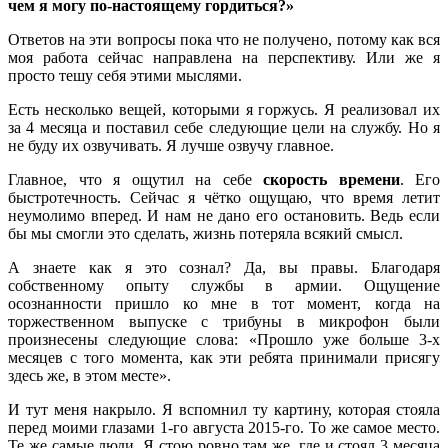
чем я могу по-настоящему гордиться?»
Ответов на эти вопросы пока что не получено, потому как вся
моя работа сейчас направлена на перспективу. Или же я
просто тешу себя этими мыслями.
Есть несколько вещей, которыми я горжусь. Я реализовал их
за 4 месяца и поставил себе следующие цели на службу. Но я
не буду их озвучивать. Я лучше озвучу главное.
Главное, что я ощутил на себе
скорость времени
. Его
быстротечность. Сейчас я чётко ощущаю, что время летит
неумолимо вперед. И нам не дано его остановить. Ведь если
бы мы смогли это сделать, жизнь потеряла всякий смысл.
А знаете как я это сознал? Да, вы правы. Благодаря
собственному опыту службы в армии. Ощущение
осознанности пришло ко мне в тот момент, когда на
торжественном выпуске с трибуны в микрофон были
произнесены следующие слова: «Прошло уже больше 3-х
месяцев с того момента, как эти ребята принимали присягу
здесь же, в этом месте».
И тут меня накрыло. Я вспомнил ту картину, которая стояла
перед моими глазами 1-го августа 2015-го. То же самое место.
Те же самые люди. Я стою ровно там же, где и стоял 3 месяца