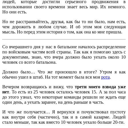
людей, которые достигли серьезного продвижения в
использовании своего времени знает весь мир. Их немного.
Но они есть.
Но не расстраивайтесь, друзья, как бы то ни было, нам есть,
чем дорожить в любом случае. И об этом моя следующая
мысль. Но перед этим история о том, как она ко мне пришла.
Со вчерашнего дня у нас в батальоне началось распределение
по войсковым частям всей страны. Так как я помогаю здесь с
документами, знаю, что вчера должно было уехать около 10
человек со всего батальона.
Должно было… Что же произошло в итоге? Утром я как
обычно ушел в штаб. На тот момент была вся моя
рота
.
Вечером возвращаюсь и вижу, что
трети моего взвода уже
нет
. То есть из 25 человек осталось человек 15. А за пол часа
до этого узнал, что некоторые команды решили не ждать еще
один день, а уехать заранее, на день раньше в часть.
И что же получается… Я вернулся и почувствовал пустоту
как внутри себя (частично), так и в самой казарме. Людей
стало меньше, так как вместо 10 человек уехало больше 20-ти.