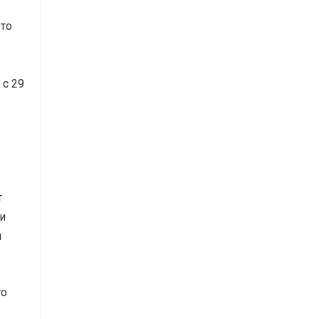
Это
 с 29
т
и
ы
то