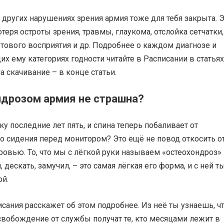
других нарушениях зрения армия тоже для тебя закрыта. 
отеря остроты зрения, травмы, глаукома, отслойка сетчатки,
тового восприятия и др. Подробнее о каждом диагнозе и
х ему категориях годности читайте в Расписании в статьях
на скачивание – в конце статьи.
ндрозом армия не страшна?
ку последние лет пять, и спина теперь побаливает от
о сидения перед монитором? Это ещё не повод откосить о
овью. То, что мы с лёгкой руки называем «остеохондроз» 
, дескать, замучил, – это самая лёгкая его форма, и с ней т
ой.
исания расскажет об этом подробнее. Из неё ты узнаешь, ч
свобождение от службы получат те, кто месяцами лежит в