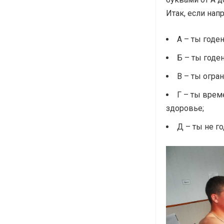
Итак, если нап
А – ты годе
Б – ты годе
В – ты огра
Г – ты врем
здоровье;
Д – ты не г