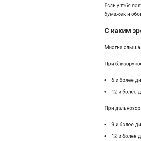
Если у тебя пол
бумажек и обой
С каким зр
Многие слышали
При близорукос
6 и более ди
12 и более д
При дальнозор
8 и более ди
12 и более д