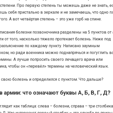
степени. Про первую степень ты можешь даже не знать, е
шь себя пристально в зеркале и не замечаешь, что одно п
ого. А вот четвёртая степень – это уже горб на спине.
списания болезни позвоночника разделены на 5 пунктов от 
ти от того, насколько тяжело протекает болезнь. Ниже под
 разъяснение по каждому пункту. Написано заумным
ком, но ради военника можно поднапрячься и погуглить в
рмины. А лучше попросить своего лечащего врача или
ика, чтобы он «перевёл» термины на человеческий язык.
 свою болезнь и определился с пунктом. Что дальше?
в армии: что означают буквы А, Б, В, Г, Д?
лядит как таблица: слева – болезни, справа – три столбика
о Д. Нас интересует первый столбик – это служба по призы