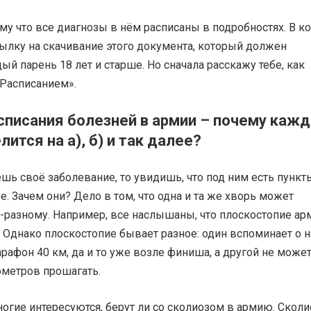
му что все диагнозы в нём расписаны в подробностях. В к
сылку на скачивание этого документа, который должен
ый парень 18 лет и старше. Но сначала расскажу тебе, как
«Расписанием».
списания болезней в армии – почему каж
лится на а), б) и так далее?
шь своё заболевание, то увидишь, что под ним есть пункты
лее. Зачем они? Дело в том, что одна и та же хворь может
-разному. Например, все наслышаны, что плоскостопие ар
 Однако плоскостопие бывает разное: один вспоминает о н
рафон 40 км, да и то уже возле финиша, а другой не може
ометров прошагать.
огие интересуются, берут ли со сколиозом в армию. Сколи