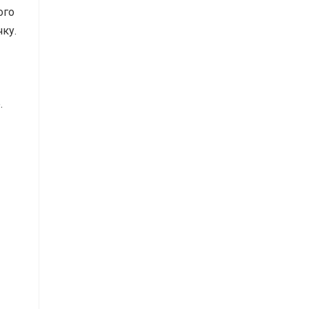
ого
ку.
.