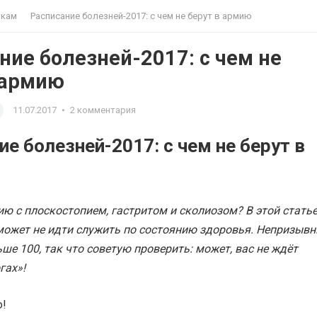
икам
Расписание болезней-2017: с чем не берут в армию
ние болезней-2017: с чем не
 армию
11.07.2017
•
2 комментария
ие болезней-2017: с чем не берут в
мию с плоскостопием
, гастритом и сколиозом? В этой статье
 может не идти служить по состоянию здоровья. Непризыв
ше 100, так что советую проверить: может, вас не ждёт
гах»!
ю!