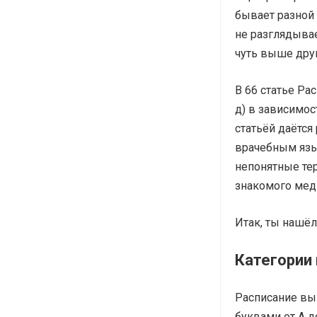
бывает разной 
не разглядывае
чуть выше друг
В 66 статье Ра
д) в зависимос
статьёй даётся
врачебным язы
непонятные те
знакомого мед
Итак, ты нашёл
Категории 
Расписание выг
буквами от А д