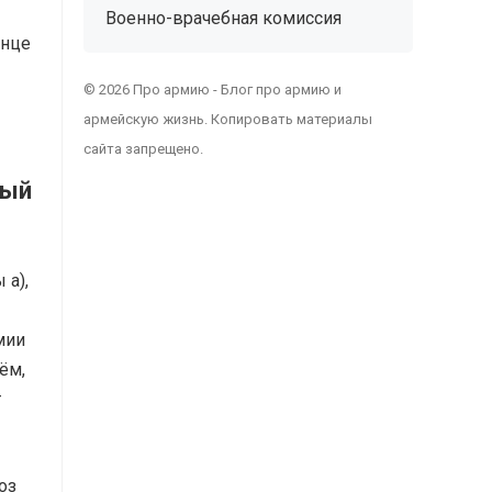
Военно-врачебная комиссия
онце
© 2026 Про армию - Блог про армию и
армейскую жизнь. Копировать материалы
сайта запрещено.
дый
 а),
мии
ём,
т
оз