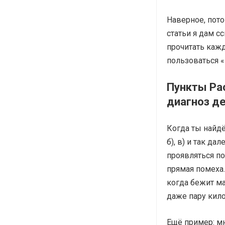
Наверное, пото
статьи я дам с
прочитать кажд
пользоваться 
Пункты Ра
диагноз де
Когда ты найдё
б), в) и так да
проявляться по
прямая помеха.
когда бежит ма
даже пару кил
Ещё пример: мн