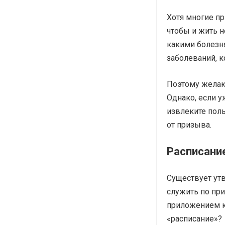
Хотя многие пр
чтобы и жить не
какими болезня
заболеваний, к
Поэтому желаю 
Однако, если у
извлеките поль
от призыва.
Расписани
Существует ут
служить по при
приложением к
«расписание»?