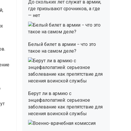
До скольких лет служат в армии,
где призывают срочников, а где
й,
— нет
их
Белый билет в армии − что это
ов.
такое на самом деле?
дение
ю
Берут ли в армию с
энцефалопатией: серьезное
ут
заболевание как препятствие для
несения воинской службы