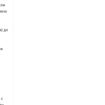
сли
лечо
а) до
се
 с
ву.