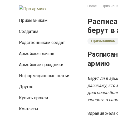
Home
Призывн
Расписа
Призывникам
берут в
Солдатам
Призывникам
Родственникам солдат
Расписан
Армейская жизнь
армию
Армейские праздники
Информационные статьи
Берут ли в ар
расскажу, кто
Другое
диагнозов боль
Купить прокси
«юность в сапо
Контакты
Здравия жела