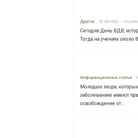
Другое
02.08.2020
•
0 комм
Сегодня День ВДВ, истор
Тогда на учениях около
Информационные статьи
Молодые люди, которым 
заболеваниях имеют прав
освобождение от…