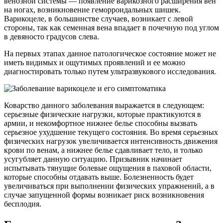
венозной системы — появление варикозного расширения вен
на ногах, возникновение геморроидальных шишек.
Варикоцеле, в большинстве случаев, возникает с левой
стороны, так как семенная вена впадает в почечную под углом
в девяносто градусов слева.
На первых этапах данное патологическое состояние может не
иметь видимых и ощутимых проявлений и ее можно
диагностировать только путем ультразвукового исследования.
Коварство данного заболевания выражается в следующем:
серьезные физические нагрузки, которые практикуются в
армии, и некомфортное нижнее белье способны вызвать
серьезное ухудшение текущего состояния. Во время серьезных
физических нагрузок увеличивается интенсивность движения
крови по венам, а нижнее белье сдавливает тело, и только
усугубляет данную ситуацию. Призывник начинает
испытывать тянущие болевые ощущения в паховой области,
которые способны отдавать выше. Болезненность будет
увеличиваться при выполнении физических упражнений, а в
случае запущенной формы возникает риск возникновения
бесплодия.