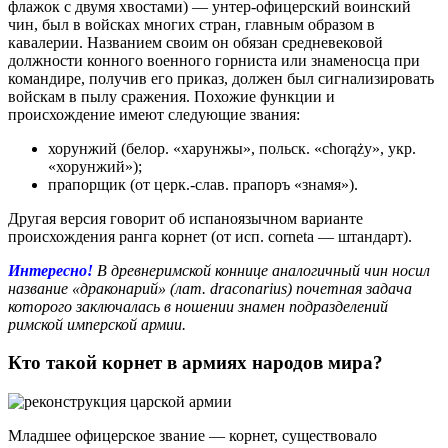
флажок с двумя хвостами) — унтер-офицерский воинский
чин, был в войсках многих стран, главным образом в
кавалерии. Названием своим он обязан средневековой
должности конного военного горниста или знаменосца при
командире, получив его приказ, должен был сигнализировать
войскам в пылу сражения. Похожие функции и
происхождение имеют следующие звания:
хорунжий (белор. «харунжы», польск. «chorąży», укр.
«хорунжий»);
прапорщик (от церк.-слав. прапоръ «знамя»).
Другая версия говорит об испаноязычном варианте
происхождения ранга корнет (от исп. corneta — штандарт).
Интересно!
В древнеримской коннице аналогичный чин носил
название «драконарий» (лат. draconarius) почетная задача
которого заключалась в ношении знамен подразделений
римской имперской армии.
Кто такой корнет в армиях народов мира?
Младшее офицерское звание — корнет, существовало