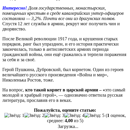
Интересно!
Доля государственных, монастырских,
помещичьих крестьян в среде кавалерийских унтер-офицеров
составляла — 3,2%. Почти все они из драгунских полков.
Спустя 12 лет службы в армии, рекрут мог получить чин и
дворянство.
После Великой революции 1917 года, и крушения старых
порядков, ранг был упразднен, и его история практически
закончилась, только в антисоветских армиях периода
гражданской войны, они ещё сражались и терпели поражения
за себя и за своё.
Герой Пушкина, Дубровский, был корнетом. Один из героев
величайшего русского произведения «Война и мир»,
Николенька Ростов, тоже.
На вопрос,
кто такой корнет в царской армии – «
это самый
молодой и храбрый герой», — однозначно ответила русская
литература, прославив его в веках.
Пожалуйста, оцените статью:
(
1
оценок,
среднее:
4,00
из 5)
Загрузка...