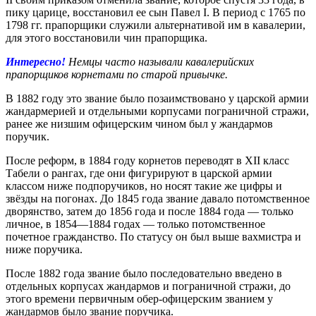
пику царице, восстановил ее сын Павел I. В период с 1765 по
1798 гг. прапорщики служили альтернативой им в кавалерии,
для этого восстановили чин прапорщика.
Интересно!
Немцы часто называли кавалерийских
прапорщиков корнетами по старой привычке.
В 1882 году это звание было позаимствовано у царской армии
жандармерией и отдельными корпусами пограничной стражи,
ранее же низшим офицерским чином был у жандармов
поручик.
После реформ, в 1884 году корнетов переводят в XII класс
Табели о рангах, где они фигурируют в царской армии
классом ниже подпоручиков, но носят такие же цифры и
звёзды на погонах. До 1845 года звание давало потомственное
дворянство, затем до 1856 года и после 1884 года — только
личное, в 1854—1884 годах — только потомственное
почетное гражданство. По статусу он был выше вахмистра и
ниже поручика.
После 1882 года звание было последовательно введено в
отдельных корпусах жандармов и пограничной стражи, до
этого времени первичным обер-офицерским званием у
жандармов было звание поручика.