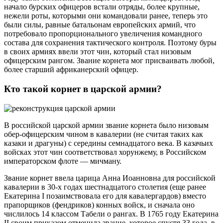
начало бурских офицеров встали отряды, более крупные,
нежели роты, которыми они командовали ранее, теперь это
были силы, равные батальонам европейских армий, что
потребовало пропорционального увеличения командного
состава для сохранения тактического контроля. Поэтому буры
в своих армиях ввели этот чин, который стал низовым
офицерским рангом. Звание корнета мог присваивать любой,
более старший африканерский офицер.
Кто такой корнет в царской армии?
В российской царской армии звание корнета было низовым
обер-офицерским чином в кавалерии (не считая таких как
казаки и драгуны) с середины семнадцатого века. В казачьих
войсках этот чин соответствовал хорунжему, в Российском
императорском флоте — мичману.
Звание корнет ввела царица Анна Иоанновна для российской
кавалерии в 30-х годах шестнадцатого столетия (еще ранее
Екатерина I позаимствовала его для кавалергардов) вместо
прапорщиков (фендриков) конных войск, и сначала оно
числилось 14 классом Табели о рангах. В 1765 году Екатерина
II своим приказом отменила звание, которое спустя 33 года, в