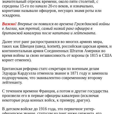
значительный отрезок времени, около пяти столетий, с
середины 15-го по начало 20-го веков, и изначально,
корнетами называли офицеров, несущих знамя роты или
эскадрона.
Важно!
Впервые он появился во времена Гражданской войны
в Англии, как третий, самый низкий ранг офицера в
британской кавалерии после капитана и лейтенанта.
Далее этот ранг распространялся во многих армиях мира,
таких как Швеция (швед. kornett), российская царская армия, и
континентальная армия Соединенных Штатов Америки во
время войны за свою независимость от короны (в 1815 в США
корнет отменен).
Британская реформа статс-секретаря по военным делам
Эдуарда Кардуэлла отменила звание в 1871 году и заменила
подпоручиком, что эквивалентно современному второму
лейтенанту.
С течением времени Франция, а потом и другие государства
произвели его в первые офицеры кавалерии (исключая
некоторые рода конных войск, к примеру, драгун).
В датском войске до 1916 года, это первичное унтер-
офицерское звание, статусом на ранг ниже сержанта, его