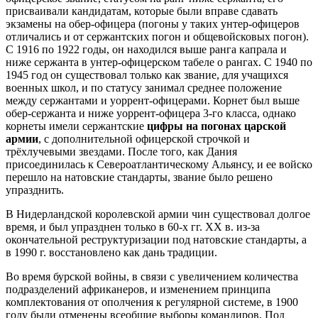
присваивали кандидатам, которые были вправе сдавать
экзамены на обер-офицера (погоны у таких унтер-офицеров
отличались и от сержантских погон и общевойсковых погон).
С 1916 по 1922 годы, он находился выше ранга капрала и
ниже сержанта в унтер-офицерском табеле о рангах. С 1940 по
1945 год он существовал только как звание, для учащихся
военных школ, и по статусу занимал среднее положение
между сержантами и уоррент-офицерами. Корнет был выше
обер-сержанта и ниже уоррент-офицера 3-го класса, однако
корнеты имели сержантские
цифры на погонах царской
армии
, с дополнительной офицерской строчкой и
трёхлучевыми звездами. После того, как Дания
присоединилась к Североатлантическому Альянсу, и ее войско
перешло на натовские стандарты, звание было решено
упразднить.
В Нидерландской королевской армии чин существовал долгое
время, и был упразднен только в 60-х гг. ХХ в. из-за
окончательной реструктуризации под натовские стандарты, а
в 1990 г. восстановлено как дань традиции.
Во время бурской войны, в связи с увеличением количества
подразделений африканеров, и изменением принципа
комплектования от ополчения к регулярной системе, в 1900
году были отменены всеобщие выборы командиров. Под