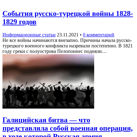
События русско-турецкой войны 1828-
1829 годов
Информационные статьи
23.11.2021
•
0 комментарий
Не все войны начинаются внезапно. Причины начала русско-
турецкого военного конфликта назревали постепенно. В 1821
году греки с полуострова Пелопоннес подняли…
Галицийская битва — что
представляла собой военная операция,
в ходе которой Русская армия