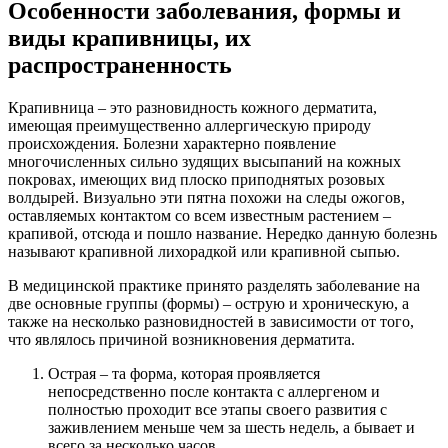
Особенности заболевания, формы и
виды крапивницы, их
распространенность
Крапивница – это разновидность кожного дерматита,
имеющая преимущественно аллергическую природу
происхождения. Болезни характерно появление
многочисленных сильно зудящих высыпаний на кожных
покровах, имеющих вид плоско приподнятых розовых
волдырей. Визуально эти пятна похожи на следы ожогов,
оставляемых контактом со всем известным растением –
крапивой, отсюда и пошло название. Нередко данную болезнь
называют крапивной лихорадкой или крапивной сыпью.
В медицинской практике принято разделять заболевание на
две основные группы (формы) – острую и хроническую, а
также на несколько разновидностей в зависимости от того,
что являлось причиной возникновения дерматита.
Острая – та форма, которая проявляется
непосредственно после контакта с аллергеном и
полностью проходит все этапы своего развития с
заживлением меньше чем за шесть недель, а бывает и
всего за несколько часов.