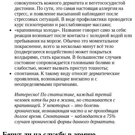
совокупность кожного дерматита и вегетососудистой
дистонии. По сути, это самая настоящая аллергия на
стресс, и появление высыпаний наблюдают после
стрессовых ситуаций. В виде профилактики проводится
курс психотерапии и расслабляющие массажи;
«крапивница холода». Название говорит само за себя:
реакция возникает после контакта с холодной водой или
пребывания на морозе. Обычно это моментальное
покраснение, всего за несколько минут всё тело
(подвергшееся воздействию) может покрыться
волдырями, стать красным. В большинстве случаев
состояние сопровождается головными болями и
слабостью, может вызвать приступ тошноты;
спонтанная. К такому виду относят дерматические
проявления, возникающие внезапно и с
неопределяемыми причинами.
Интересно! По статистике, каждый третий
человек хотя бы раз в жизни, но сталкивается с
крапивницей. У некоторых – это болезнь
хроническая, возникающая часто и не проходящая
долгое время. Спонтанная − наблюдается в 75%
случаев хронической формы данного дерматита.
Берут ли на службу в армию