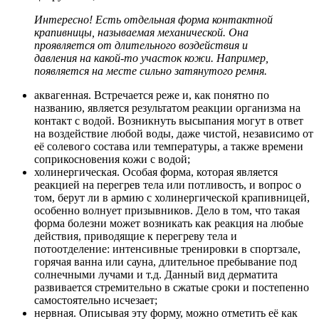
Интересно! Есть отдельная форма контактной
крапивницы, называемая механической. Она
проявляется от длительного воздействия и
давления на какой-то участок кожи. Например,
появляется на месте сильно затянутого ремня.
аквагенная. Встречается реже и, как понятно по
названию, является результатом реакции организма на
контакт с водой. Возникнуть высыпания могут в ответ
на воздействие любой воды, даже чистой, независимо от
её солевого состава или температуры, а также времени
соприкосновения кожи с водой;
холинергическая. Особая форма, которая является
реакцией на перегрев тела или потливость, и вопрос о
том, берут ли в армию с холинергической крапивницей,
особенно волнует призывников. Дело в том, что такая
форма болезни может возникать как реакция на любые
действия, приводящие к перегреву тела и
потоотделение: интенсивные тренировки в спортзале,
горячая ванна или сауна, длительное пребывание под
солнечными лучами и т.д. Данный вид дерматита
развивается стремительно в сжатые сроки и постепенно
самостоятельно исчезает;
нервная. Описывая эту форму, можно отметить её как