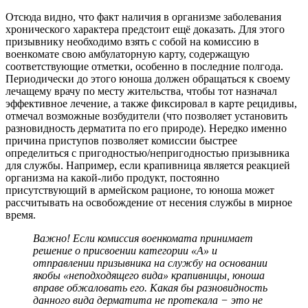
Отсюда видно, что факт наличия в организме заболевания
хронического характера предстоит ещё доказать. Для этого
призывнику необходимо взять с собой на комиссию в
военкомате свою амбулаторную карту, содержащую
соответствующие отметки, особенно в последние полгода.
Периодически до этого юноша должен обращаться к своему
лечащему врачу по месту жительства, чтобы тот назначал
эффективное лечение, а также фиксировал в карте рецидивы,
отмечал возможные возбудители (что позволяет установить
разновидность дерматита по его природе). Нередко именно
причина приступов позволяет комиссии быстрее
определиться с пригодностью/непригодностью призывника
для службы. Например, если крапивница является реакцией
организма на какой-либо продукт, постоянно
присутствующий в армейском рационе, то юноша может
рассчитывать на освобождение от несения службы в мирное
время.
Важно! Если комиссия военкомата принимает
решение о присвоении категории «А» и
отправлении призывника на службу на основании
якобы «неподходящего вида» крапивницы, юноша
вправе обжаловать его. Какая бы разновидность
данного вида дерматита не протекала − это не