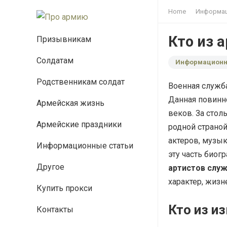
Home
Информац
Кто из 
Призывникам
Солдатам
Информационн
Родственникам солдат
Военная служба
Данная повинн
Армейская жизнь
веков. За сто
Армейские праздники
родной страно
актеров, музык
Информационные статьи
эту часть биог
Другое
артистов служ
характер, жиз
Купить прокси
Кто из и
Контакты