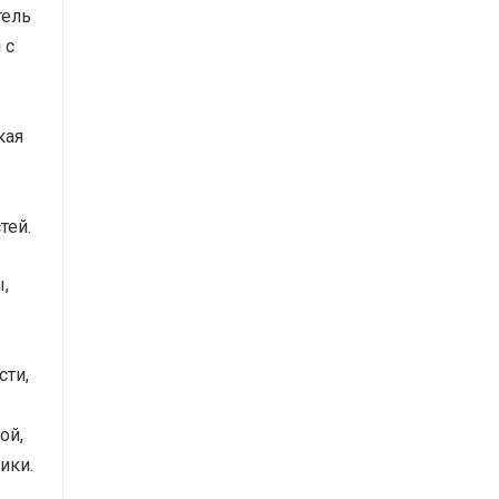
тель
 с
кая
тей.
,
ы
сти,
ой,
ики.