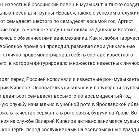
, известный российский певец и музыкант, а также созда
ьных песен для группы «Браво», также с успехом отслужил
от семьдесят шестого по семьдесят восьмой год. Артист
кие годы в Военно-воздушных силах на Дальнем Востоке,
яясь с обязанностями авиамеханика. Как и любая творчес
свободное время он проводил, развивая свои уникальные
н отлично продемонстрировал себя в составе известного
ет», в котором фигурировало множество известных личнос
 долг перед Россией исполняли и известные рок-музыканты
ерий Кипелов. Основатель уникальной и популярной групп
а девятьсот семьдесят восьмого по восьмидесятый год
ую службу изначально в учебной роте в Ярославской обла
зже в качестве сержанта в роте связи, будучи на Урале. Во
ния на службе Валерий Кипелов активно занимался музык
 концерты перед сослуживцами на всевозможные праздн