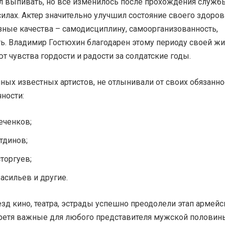
л выпивать, но все изменилось после прохождения служб
лах. Актер значительно улучшил состояние своего здоров
зные качества – самодисциплину, самоорганизованность,
ь. Владимир Гостюхин благодарен этому периоду своей жи
т чувства гордости и радости за солдатские годы.
ых известных артистов, не отлынивали от своих обязанно
ности:
еченков;
тдинов;
торгуев;
асильев и другие.
д кино, театра, эстрады успешно преодолели этап армейс
ретя важные для любого представителя мужской половин