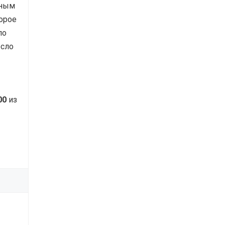
нным
торое
ло
есло
00
из