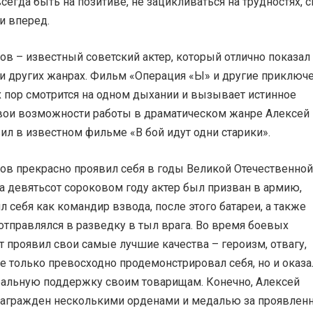
егда быть на позитиве, не зацикливаться на трудностях, 
и вперед.
в – известный советский актер, который отлично показал
и других жанрах. Фильм «Операция «Ы» и другие приключ
х пор смотрится на одном дыхании и вызывает истинное
вои возможности работы в драматическом жанре Алексей
л в известном фильме «В бой идут одни старики».
ов прекрасно проявил себя в годы Великой Отечественной
а девятьсот сороковом году актер был призван в армию,
л себя как командир взвода, после этого батареи, а также
отправлялся в разведку в тыл врага. Во время боевых
т проявил свои самые лучшие качества – героизм, отвагу,
е только превосходно продемонстрировал себя, но и оказа
альную поддержку своим товарищам. Конечно, Алексей
агражден несколькими орденами и медалью за проявлен