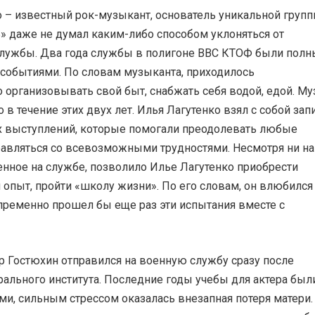
о – известный рок-музыкант, основатель уникальной груп
» даже не думал каким-либо способом уклоняться от
лужбы. Два года службы в полигоне ВВС КТОФ были полн
обытиями. По словам музыканта, приходилось
 организовывать свой быт, снабжать себя водой, едой. М
 в течение этих двух лет. Илья Лагутенко взял с собой запи
 выступлений, которые помогали преодолевать любые
авляться со всевозможными трудностями. Несмотря ни на 
енное на службе, позволило Илье Лагутенко приобрести
опыт, пройти «школу жизни». По его словам, он влюбился
пременно прошел бы еще раз эти испытания вместе с
р Гостюхин отправился на военную службу сразу после
рального института. Последние годы учебы для актера был
и, сильным стрессом оказалась внезапная потеря матери.