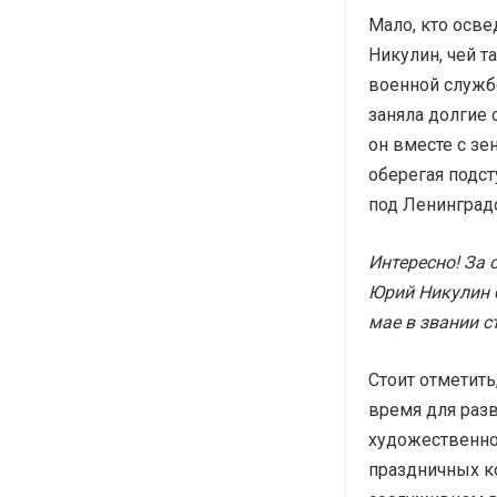
Мало, кто осве
Никулин, чей т
военной службе
заняла долгие 
он вместе с зе
оберегая подс
под Ленинград
Интересно! За 
Юрий Никулин 
мае в звании с
Стоит отметить
время для разв
художественно
праздничных ко