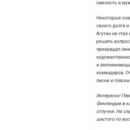
смелость и му
Некоторые сов
своего долга и
Агутин не стал
решить вопрос
прекращал зани
художественно
и запоминающи
командиров. О
песни и пляски.
Интересно! Пев
Финляндии в к
отлучки. На сл
шестого по вос