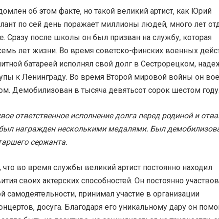
домлен об этом факте, но такой великий артист, как Юрий
алант по сей день поражает миллионы людей, много лет от
. Сразу после школы он был призван на службу, которая
семь лет жизни. Во время советско-финских военных дейс
нитной батареей исполнял свой долг в Сестрорецком, наде
тупы к Ленинграду. Во время Второй мировой войны он во
ом. Демобилизован в тысяча девятьсот сорок шестом году
свое ответственное исполнение долга перед родиной и отва
был награжден несколькими медалями. Был демобилизова
таршего сержанта.
, что во время службы великий артист постоянно находил
ития своих актерских способностей. Он постоянно участвов
й самодеятельности, принимал участие в организации
нцертов, досуга. Благодаря его уникальному дару он помо