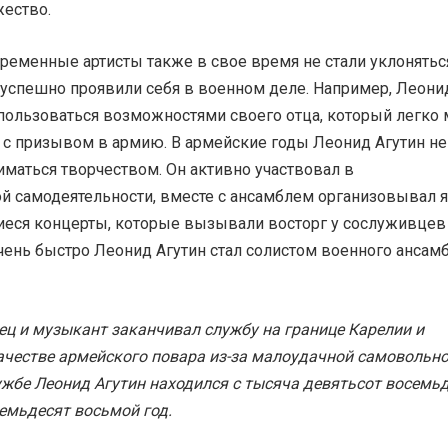
жество.
ременные артисты также в свое время не стали уклонятьс
 успешно проявили себя в военном деле. Например, Леони
 пользоваться возможностями своего отца, который легко 
 с призывом в армию. В армейские годы Леонид Агутин не
маться творчеством. Он активно участвовал в
й самодеятельности, вместе с ансамблем организовывал 
еся концерты, которые вызывали восторг у сослуживцев
чень быстро Леонид Агутин стал солистом военного ансам
ец и музыкант заканчивал службу на границе Карелии и
ачестве армейского повара из-за малоудачной самовольн
ужбе Леонид Агутин находился с тысяча девятьсот восемь
емьдесят восьмой год.