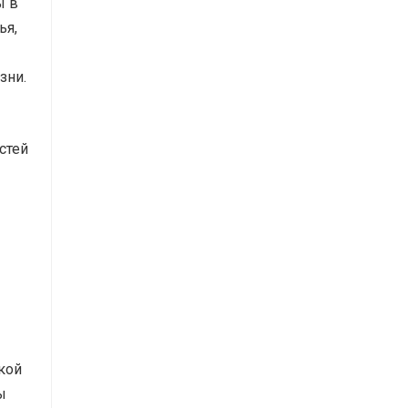
ы в
ья,
зни.
стей
кой
ы