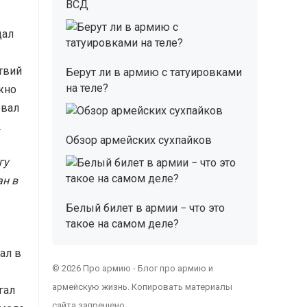
ВСД
дал
твий
Берут ли в армию с татуировками
на теле?
жно
евал
.
Обзор армейских сухпайков
гу
н в
Белый билет в армии − что это
такое на самом деле?
ал в
© 2026 Про армию - Блог про армию и
армейскую жизнь. Копировать материалы
гал
сайта запрещено.