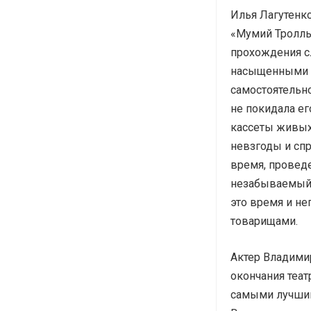
Илья Лагутенк
«Мумий Тролль
прохождения с
насыщенными с
самостоятельно
не покидала его
кассеты живых
невзгоды и спр
время, провед
незабываемый 
это время и не
товарищами.
Актер Владими
окончания теат
самыми лучшим