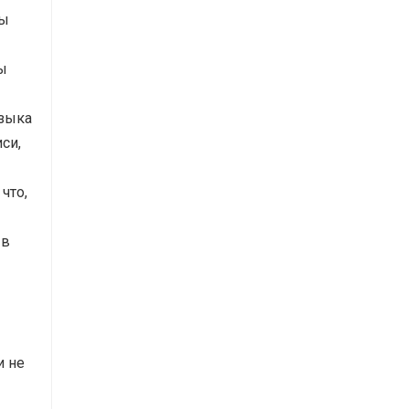
пы
ы
узыка
си,
что,
 в
и не