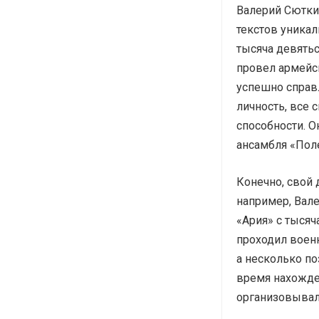
Валерий Сюткин
текстов уникал
тысяча девятьс
провел армейс
успешно справл
личность, все 
способности. О
ансамбля «Пол
Конечно, свой
например, Вал
«Ария» с тысяч
проходил военн
а несколько по
время нахожде
организовывал