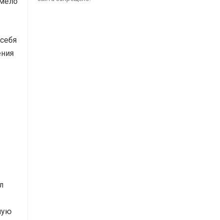
смело
 себя
ения
л
ную