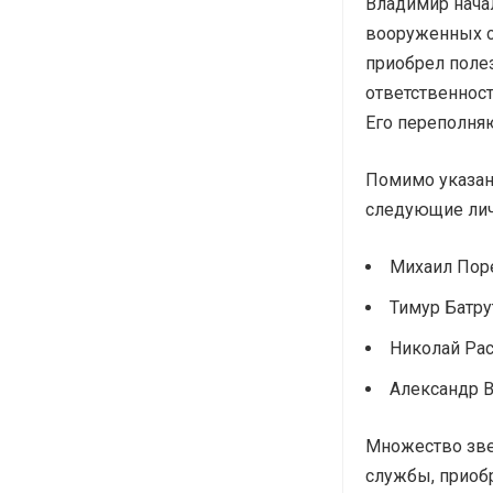
Владимир нача
вооруженных си
приобрел поле
ответственност
Его переполняю
Помимо указанн
следующие лич
Михаил Пор
Тимур Батру
Николай Рас
Александр В
Множество звез
службы, приоб