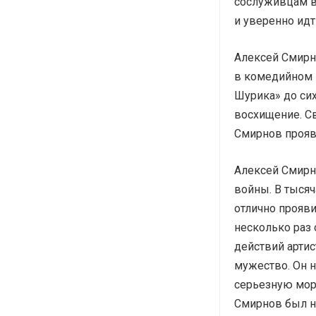
сослуживцам вс
и уверенно идт
Алексей Смирно
в комедийном 
Шурика» до си
восхищение. С
Смирнов прояви
Алексей Смирн
войны. В тысяч
отлично прояви
несколько раз 
действий артис
мужество. Он н
серьезную мор
Смирнов был н