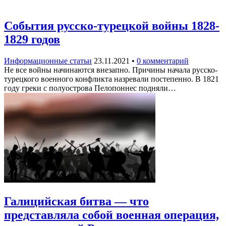
События русско-турецкой войны 1828-
1829 годов
Информационные статьи
23.11.2021
•
0 комментарий
Не все войны начинаются внезапно. Причины начала русско-
турецкого военного конфликта назревали постепенно. В 1821
году греки с полуострова Пелопоннес подняли…
Галицийская битва — что
представляла собой военная операция,