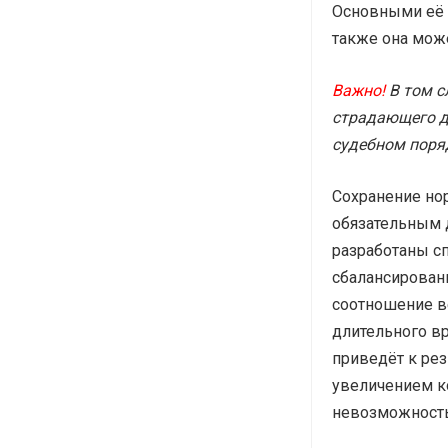
Основными её п
также она мож
Важно!
В том с
страдающего д
судебном поря
Сохранение нор
обязательным 
разработаны с
сбалансирован
соотношение ве
длительного в
приведёт к ре
увеличением к
невозможность