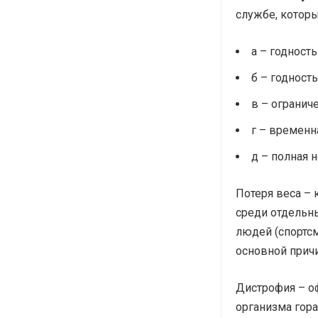
службе, котор
а – годность
б – годност
в – огранич
г – временн
д – полная н
Потеря веса –
среди отдельн
людей (спортсм
основной прич
Дистрофия – оф
организма гор