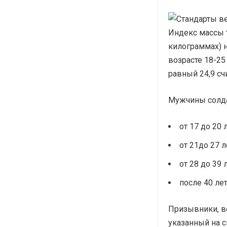
Индекс массы т
килограммах) н
возрасте 18-25
равный 24,9 сч
Мужчины солд
от 17 до 20 
от 21до 27 л
от 28 до 39 
после 40 лет
Призывники, в
указанный на с