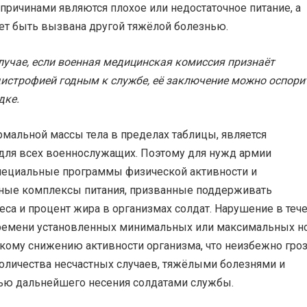
ричинами являются плохое или недостаточное питание, а
ет быть вызвана другой тяжёлой болезнью.
лучае, если военная медицинская комиссия признаёт
истрофией годным к службе, её заключение можно оспори
дке.
мальной массы тела в пределах таблицы, является
для всех военнослужащих. Поэтому для нужд армии
пециальные программы физической активности и
ные комплексы питания, призванные поддерживать
са и процент жира в организмах солдат. Нарушение в теч
ремени установленных минимальных или максимальных н
зкому снижению активности организма, что неизбежно гро
оличества несчастных случаев, тяжёлыми болезнями и
ю дальнейшего несения солдатами службы.