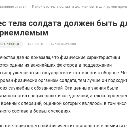
ионные статьи
Какой вес тела солдата должен быть для армии приемл
ес тела солдата должен быть д
приемлемым
ые статьи
06.10.2018
•
0 комментарий
чества давно доказала, что физические характеристики
ются одним из важнейших факторов в поддержании
 вооружённых сил государства и готовности к обороне. Ч
рован физически организм солдата, тем лучше он подходи
оих служебных обязанностей. Эти ценные знания были
м множества специальных исследований, а также провер
 военных операций, оценкой которых являлось, в том числ
ного состава в боевых условиях.
ю введения категорий физических стандартов в армии все