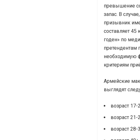
превышение со
запас. В случа
призывник име
составляет 45
годен» по мед
претендентам 
необходимую ф
критериям при
Армейские мак
выглядят след
возраст 17-2
возраст 21-2
возраст 28-3