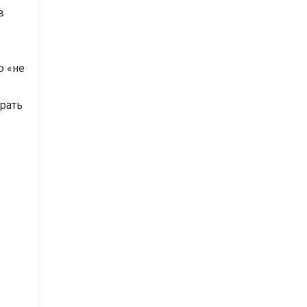
в
ю «не
рать