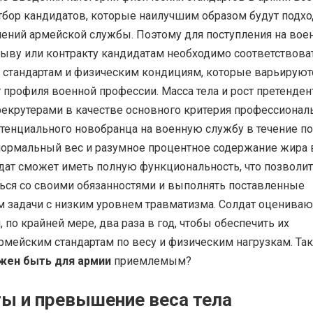
тбор кандидатов, которые наилучшим образом будут подхо
ишений армейской службы. Поэтому для поступления на во
зыву или контракту кандидатам необходимо соответствова
стандартам и физическим кондициям, которые варьируют
 профиля военной профессии. Масса тела и рост претенден
рекрутерами в качестве основного критерия профессионал
тенциального новобранца на военную службу в течение по
 нормальный вес и разумное процентное содержание жира 
лдат сможет иметь полную функциональность, что позволит
ться со своими обязанностями и выполнять поставленные
 задачи с низким уровнем травматизма. Солдат оцениваю
по крайней мере, два раза в год, чтобы обеспечить их
рмейским стандартам по весу и физическим нагрузкам. Так
жен быть для армии
приемлемым?
ы и превышение веса тела