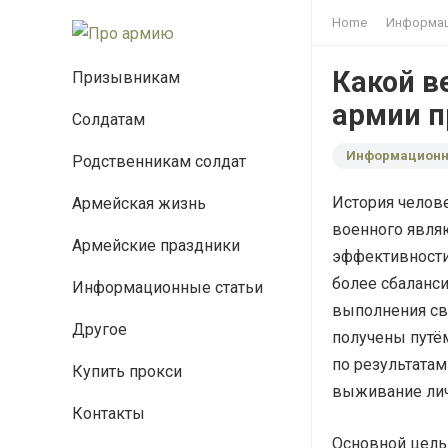
Home
Информац
Какой в
Призывникам
армии 
Солдатам
Информационн
Родственникам солдат
История челове
Армейская жизнь
военного явля
Армейские праздники
эффективности
более сбаланси
Информационные статьи
выполнения св
Другое
получены путё
по результатам
Купить прокси
выживание лич
Контакты
Основной цель