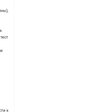
ны),
ь
тест
ия
ти к