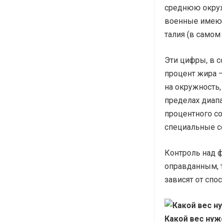
среднюю окруж
военные имеют
талия (в самом
Эти цифры, в с
процент жира –
на окружность,
пределах диапа
процентного с
специальные с
Контроль над 
оправданным, 
зависят от спо
Какой вес нуж