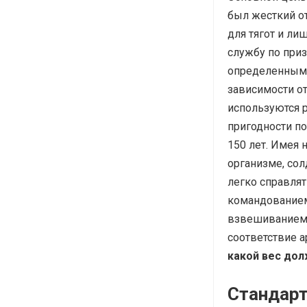
был жесткий о
для тягот и л
службу по при
определенным 
зависимости от
используются 
пригодности по
150 лет. Имея
организме, со
легко справля
командованием
взвешиванием, 
соответствие а
какой вес дол
Стандарт