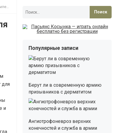
емым
Найти:
ля
Популярные записи
ем
т для
Берут ли в современную армию
призывников с дерматитом
ены
е и
Ангиотрофоневроз верхних
конечностей и служба в армии
гда