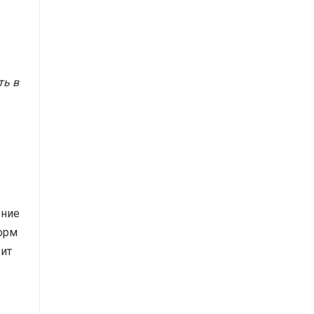
ть в
ение
орм
зит