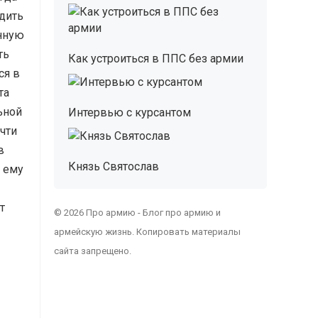
дить
енную
ть
Как устроиться в ППС без армии
ся в
та
ьной
Интервью с курсантом
чти
в
Князь Святослав
 ему
т
© 2026 Про армию - Блог про армию и
армейскую жизнь. Копировать материалы
сайта запрещено.