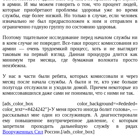
в армии. И мы можем говорить о том, что процент людей,
которые приобретают проблемы здоровья уже во время
службы, еще более низкий. Но только в случае, если человек
изначально не был предрасположен к ним и отправлен в
ограниченно годную группу по состоянию здоровья.
Поэтому тщательное исследование перед началом службы ни
в коем случае не повредит. Все-таки процесс комиссования из
армии — очень трудоемкий процесс, хоть и не выглядит
таковым на первый взгляд. Данная процедура длится как
минимум три месяца, где бумажная волокита просто
неизбежна.
У нас в части были ребята, которых комиссовали и через
месяц после начала службы. А были и те, кто уже больше
полугода отслужили и уходили домой. Причем некоторые из
комиссовавшихся даже сами не понимали, что с ними не так.
[ads_color_box color_background=»#ededed»
color_text=»#424242″]»У меня просто иногда болит голова», —
рассказывал мне один из сослуживцев. А диагностировали
ему повышенное внутричерепное давление, с которым
запретили проходить дальнейшую службу в рядах
Вооруженных Сил
России.[/ads_color_box]