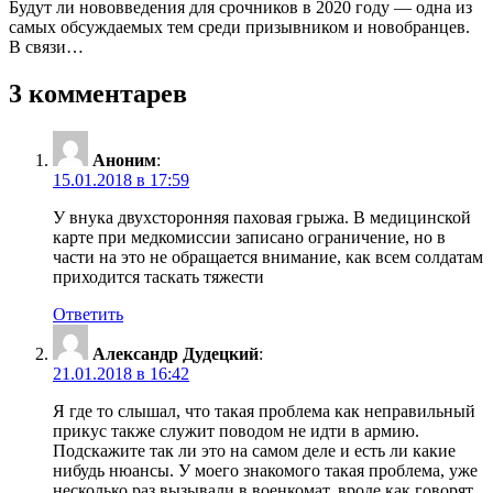
Будут ли нововведения для срочников в 2020 году — одна из
самых обсуждаемых тем среди призывником и новобранцев.
В связи…
3 комментарев
Аноним
:
15.01.2018 в 17:59
У внука двухсторонняя паховая грыжа. В медицинской
карте при медкомиссии записано ограничение, но в
части на это не обращается внимание, как всем солдатам
приходится таскать тяжести
Ответить
Александр Дудецкий
:
21.01.2018 в 16:42
Я где то слышал, что такая проблема как неправильный
прикус также служит поводом не идти в армию.
Подскажите так ли это на самом деле и есть ли какие
нибудь нюансы. У моего знакомого такая проблема, уже
несколько раз вызывали в военкомат, вроде как говорят