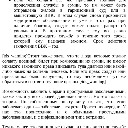
продолжения службы в армии, то им может быть
отправлена жалоба в гарнизонный суд или в
вышестоящую ВВК. В этом случае снова проводится
медицинское обследование и уже в этот раз, при
наличии болезни, солдат может подать рапорт об
увольнении. В противном случае ему все равно
придется проходить службу в течение того срока,
который ему назначен законом. Срок действия
заключения ВВК – год.
[tds_warning]Стоит также знать, что те люди, которые отдают
солдату военный билет при комиссации из армии, не имеют
никакого законного права вписывать туда диагноз или какой-
либо намек на болезнь человека. Если это право солдата или
призывника было нарушено, то ему необходимо тут же
обратиться в соответствующие органы.[/tds_warning]
Возможность заболеть в армии простудными заболеваниями,
также как и у всех людей, довольно низкая. Но это только в
теории. По собственному опыту хочу сказать, что если
заболевает один — заболевает вся рота. Просто поочередно. У
нас это происходило и с обычными простудными
заболеваниями, и с инфекционными типа ветрянки.
Тем не менее, это единичные случаи, а не правило при службе