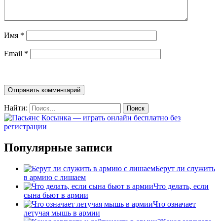
Имя
*
Email
*
Найти:
Популярные записи
Берут ли служить
в армию с лишаем
Что делать, если
сына бьют в армии
Что означает
летучая мышь в армии