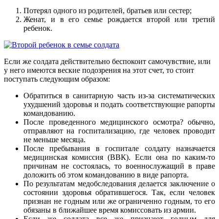
Потерял одного из родителей, братьев или сестер;
Женат, и в его семье рождается второй или третий
ребенок.
Если же солдата действительно беспокоит самочувствие, или
у него имеются веские подозрения на этот счет, то стоит
поступать следующим образом:
Обратиться в санитарную часть из-за систематических
ухудшений здоровья и подать соответствующие рапорты
командованию.
После проведенного медицинского осмотра? обычно,
отправляют на госпитализацию, где человек проводит
не меньше месяца.
После пребывания в госпитале солдату назначается
медицинская комиссия (ВВК). Если она по каким-то
причинам не состоялась, то военнослужащий в праве
доложить об этом командованию в виде рапорта.
По результатам медобследования делается заключение о
состоянии здоровья обратившегося. Так, если человек
признан не годным или же ограниченно годным, то его
обязаны в ближайшее время комиссовать из армии.
Если же солдата все же признают годным для